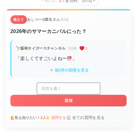
1
/ 全
10
件
< 前のQ
次のQ >
あしつーQ
匿名さん
教えて
4日前
2026年のサマーカニバルにった？
阪神タイガースチャンネル
3日前
1
「楽しくてすごいよねー
」
▼ 他3件の回答を見る
送信
全ての質問を見る
私も知りたい！
2人
質問する