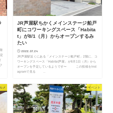
ラ
JR芦屋駅ちかくメインステージ船戸
き
町にコワーキングスペース「Habita
t」が8/1（月）からオープンするみ
たい
階
2022.07.24
定
JR芦屋駅近くにある「メインステージ船戸町」2階に、コ
イ
ワーキングスペース「Habitat芦屋」が8月1日（月）から
フ
オープンを予定しているようです〜 この投稿をInst
agramで見る ...
ルメ
イベント