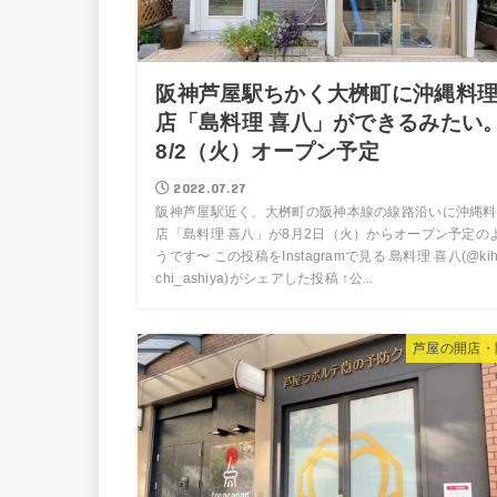
阪神芦屋駅ちかく大桝町に沖縄料
店「島料理 喜八」ができるみたい
8/2（火）オープン予定
2022.07.27
阪神芦屋駅近く、大桝町の阪神本線の線路沿いに沖縄料
店「島料理 喜八」が8月2日（火）からオープン予定の
うです〜 この投稿をInstagramで見る 島料理 喜八(@kih
chi_ashiya)がシェアした投稿 ↑公...
芦屋の開店・