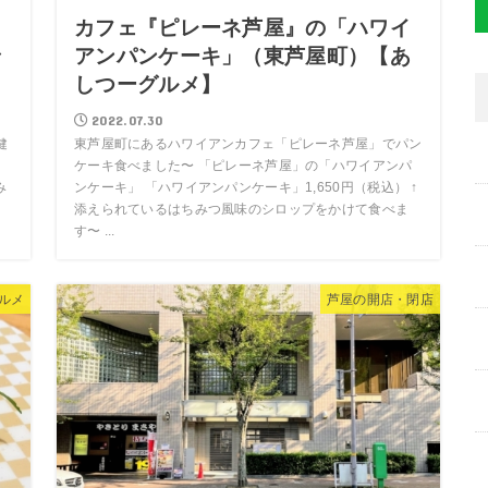
カフェ『ピレーネ芦屋』の「ハワイ
で
アンパンケーキ」（東芦屋町）【あ
しつーグルメ】
2022.07.30
健
東芦屋町にあるハワイアンカフェ「ピレーネ芦屋」でパン
た
ケーキ食べました〜 「ピレーネ芦屋」の「ハワイアンパ
み
ンケーキ」 「ハワイアンパンケーキ」1,650円（税込） ↑
添えられているはちみつ風味のシロップをかけて食べま
す〜 ...
ルメ
芦屋の開店・閉店