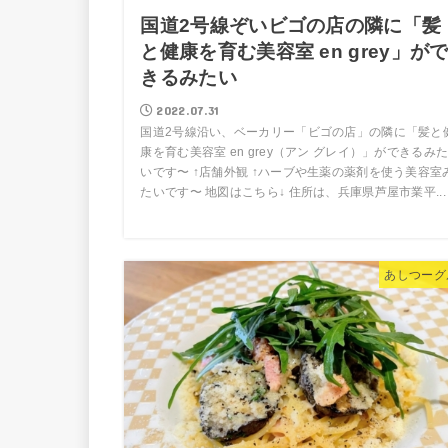
国道2号線ぞいビゴの店の隣に「髪
と健康を育む美容室 en grey」が
きるみたい
2022.07.31
国道2号線沿い、ベーカリー「ビゴの店」の隣に「髪と
康を育む美容室 en grey（アン グレイ）」ができるみ
いです〜 ↑店舗外観 ↑ハーブや生薬の薬剤を使う美容室
たいです〜 地図はこちら↓ 住所は、兵庫県芦屋市業平...
あしつーグ