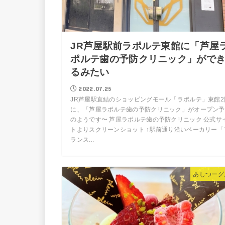
JR芦屋駅前ラポルテ東館に「芦屋
ポルテ歯の予防クリニック」がで
るみたい
2022.07.25
JR芦屋駅直結のショッピングモール「ラポルテ」東館2
に、「芦屋ラポルテ歯の予防クリニック」がオープン予
のようです〜 芦屋ラポルテ歯の予防クリニック 公式サ
トよりスクリーンショット ↑駅前通り沿いベーカリー「
ランス...
あしつーグ