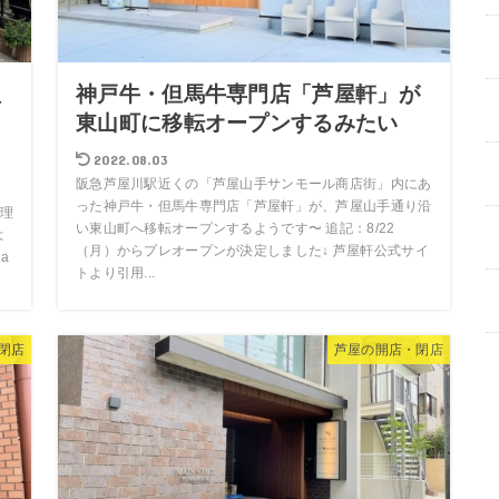
理
神戸牛・但馬牛専門店「芦屋軒」が
。
東山町に移転オープンするみたい
2022.08.03
阪急芦屋川駅近くの「芦屋山手サンモール商店街」内にあ
った神戸牛・但馬牛専門店「芦屋軒」が、芦屋山手通り沿
理
い東山町へ移転オープンするようです〜 追記：8/22
よ
（月）からプレオープンが決定しました↓ 芦屋軒公式サイ
a
トより引用...
閉店
芦屋の開店・閉店