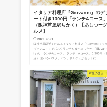
イタリア料理店『Giovanni』のデ
ート付き1300円「ランチAコース
（阪神芦屋駅ちかく）【あしつー
ルメ】
2022.07.29
阪神芦屋駅近くにあるイタリア料理店「Giovanni（ジ
ヴァンニ）」でパスタランチを食べました〜 「Giovan
i」の「ランチAコース」 ランチ「Aコース」1,300円（
込） 選べるパスタ、パン、ドルチェがセットに...
芦屋の開店・