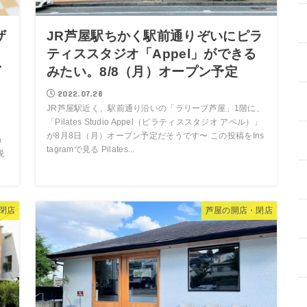
ザ
JR芦屋駅ちかく駅前通りぞいにピラ
」
ティススタジオ「Appel」ができる
グ
みたい。8/8（月）オープン予定
2022.07.28
JR芦屋駅近く、駅前通り沿いの「ラリーブ芦屋」1階に、
「Pilates Studio Appel（ピラティススタジオ アペル）」
ョ
が8月8日（月）オープン予定だそうです〜 この投稿をIns
n
tagramで見る Pilates...
税
閉店
芦屋の開店・閉店