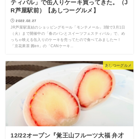
ティバル」で缶入りケーキ買ってきた。（J
R芦屋駅前）【あしつーグルメ】
2022.02.27
JR芦屋駅直結のショッピングモール「モンテメール」3階で3月1日
（火）まで開催中の「春のパンとスイーツフェスティバル」で、め
っちゃ映える缶入りのケーキを売ってたので食べてみました〜！
「京花果茶 圓en」の「CANケーキ...
あしつーグルメ
12/22オープン『覚王山フルーツ大福 弁才