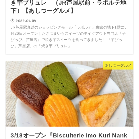
き芋ブリュレ」（JR芦屋駅前・ラポルテ地
下）【あしつーグルメ】
2022.04.04
JR芦屋駅直結のショッピングモール「ラポルテ」東館の地下1階に3
月26日オープンしたさつまいもスイーツのテイクアウト専門店「芋
ぴっぴ。芦屋店」で焼き芋スイーツを食べてきました！ 「芋ぴっ
ぴ。芦屋店」の「焼き芋ブリュレ」 ...
あしつーグルメ
3/18オープン『Biscuiterie Imo Kuri Nank