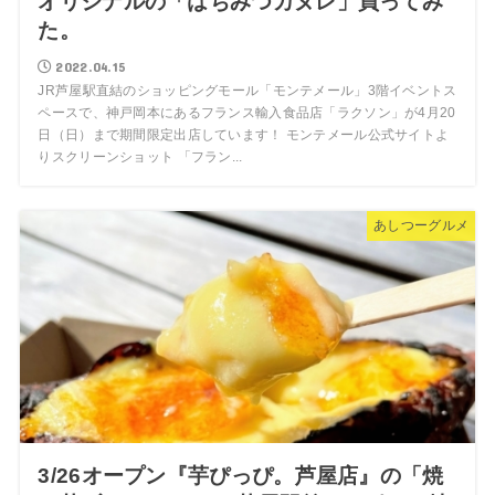
オリジナルの「はちみつカヌレ」買ってみ
た。
2022.04.15
JR芦屋駅直結のショッピングモール「モンテメール」3階イベントス
ペースで、神戸岡本にあるフランス輸入食品店「ラクソン」が4月20
日（日）まで期間限定出店しています！ モンテメール公式サイトよ
りスクリーンショット 「フラン...
あしつーグルメ
3/26オープン『芋ぴっぴ。芦屋店』の「焼