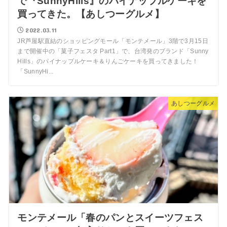
で『SunnyHills』のパイナップルケーキを
買ってきた。【あしつーグルメ】
2022.03.11
JR芦屋駅直結のショッピングモール「モンテメール」3階で3月15日
まで開催中の「菓子フェスタ Part1」で、台湾発のブランド「Sunny
Hills」のパイナップルケーキ＆りんごケーキを買ってきました！
「SunnyHi...
あしつーグルメ
モンテメール「春のパンとスイーツフェス