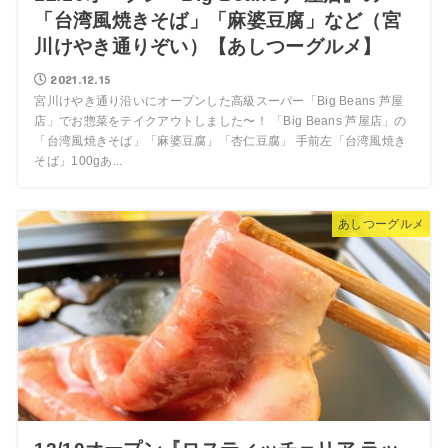
「台湾風焼きそば」「麻婆豆腐」など（宮
川けやき通りぞい）【あしつーグルメ】
2021.12.15
宮川けやき通り沿いにオープンした高級スーパー「Big Beans 芦屋
店」でお惣菜をテイクアウトしました〜！ 「Big Beans 芦屋店」の
「台湾風焼きそば」「麻婆豆腐」「杏仁豆腐」 手前左「台湾風焼き
そば」100gあ...
あしつーグルメ