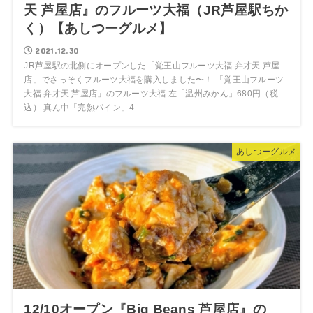
天 芦屋店』のフルーツ大福（JR芦屋駅ちか
く）【あしつーグルメ】
2021.12.30
JR芦屋駅の北側にオープンした「覚王山フルーツ大福 弁才天 芦屋
店」でさっそくフルーツ大福を購入しました〜！ 「覚王山フルーツ
大福 弁才天 芦屋店」のフルーツ大福 左「温州みかん」680円（税
込） 真ん中「完熟パイン」4...
あしつーグルメ
12/10オープン『Big Beans 芦屋店』の