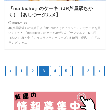
『ma biche』のケーキ（JR芦屋駅ちか
く）【あしつーグルメ】
2021.11.25
JR芦屋駅近くの洋菓子店「ma biche（マビッシュ）」でケーキを買
いました〜 「ma biche」のケーキ3種類 左「サンマルク」530円
（税込） 真ん中「ショコラフランボワーズ」540円（税込） 右「ム
ラング シャ...
＜
1
2
3
4
5
…
8
＞