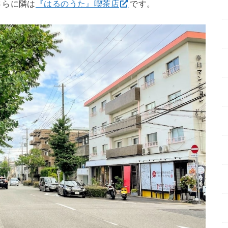
さらに隣は
『はるのうた』喫茶店
です。