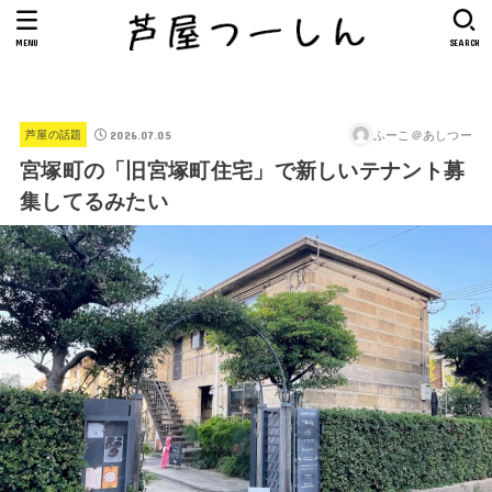
MENU
SEARCH
2026.07.05
ふーこ＠あしつー
芦屋の話題
宮塚町の「旧宮塚町住宅」で新しいテナント募
集してるみたい