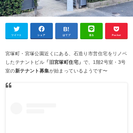
ツイート
シェア
はてブ
送る
Pocket
宮塚町・宮塚公園近くにある、石造り市営住宅をリノベ
したテナントビル
「旧宮塚町住宅」
で、1階2号室・3号
室の
新テナント募集
が始まっているようです〜