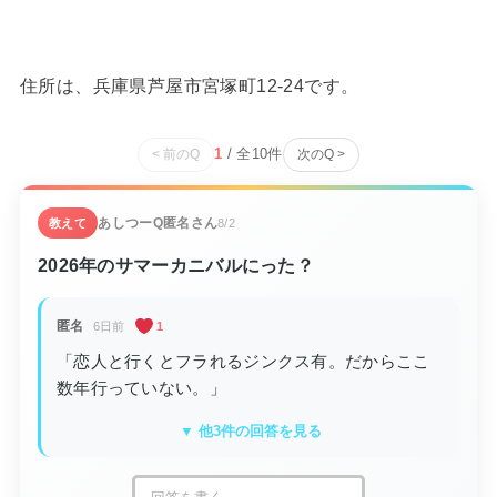
住所は、兵庫県芦屋市宮塚町12-24です。
1
/ 全
10
件
< 前のQ
次のQ >
あしつーQ
匿名さん
教えて
8/2
2026年のサマーカニバルにった？
匿名
6日前
1
「恋人と行くとフラれるジンクス有。だからここ
数年行っていない。」
▼ 他3件の回答を見る