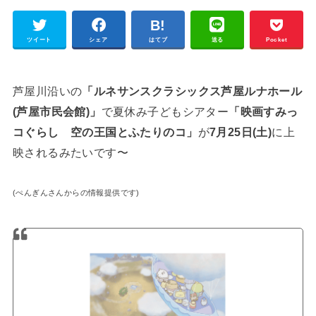
ツイート
シェア
はてブ
送る
Pocket
芦屋川沿いの
「ルネサンスクラシックス芦屋ルナホール
(芦屋市民会館)」
で夏休み子どもシアター
「映画すみっ
コぐらし 空の王国とふたりのコ」
が
7月25日(土)
に上
映されるみたいです〜
(ぺんぎんさんからの情報提供です)