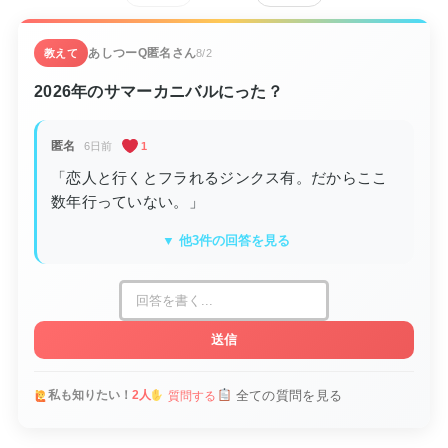
あしつーQ
匿名さん
教えて
8/2
2026年のサマーカニバルにった？
匿名
6日前
1
「恋人と行くとフラれるジンクス有。だからここ
数年行っていない。」
▼ 他3件の回答を見る
送信
全ての質問を見る
私も知りたい！
2人
質問する