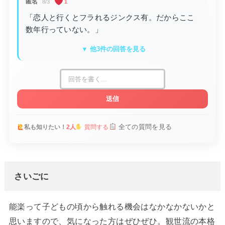
匿名
8/3
1
「恋人と行くとフラれるジンクス有。だからここ
数年行っていない。」
▼ 他3件の回答を見る
送信
全ての質問を見る
私も知りたい！
2人
質問する
さいごに
能楽って子どもの頃から触れる機会はなかなかないかと
思いますので、気になった方はぜひぜひ。観世流の本格