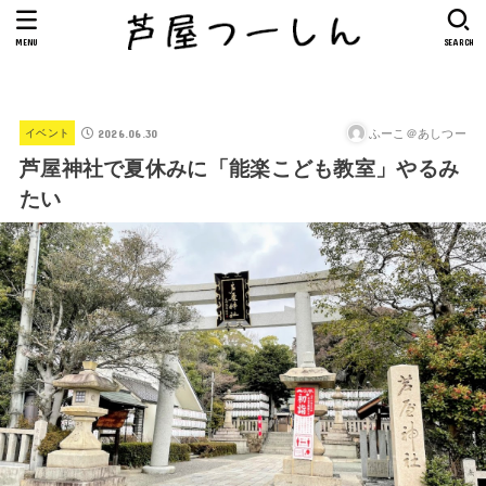
MENU
SEARCH
2026.06.30
ふーこ＠あしつー
イベント
芦屋神社で夏休みに「能楽こども教室」やるみ
たい