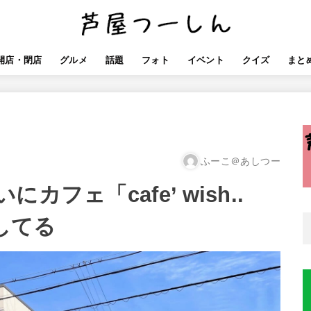
開店・閉店
グルメ
話題
フォト
イベント
クイズ
まと
ふーこ＠あしつー
フェ「cafe’ wish..
してる