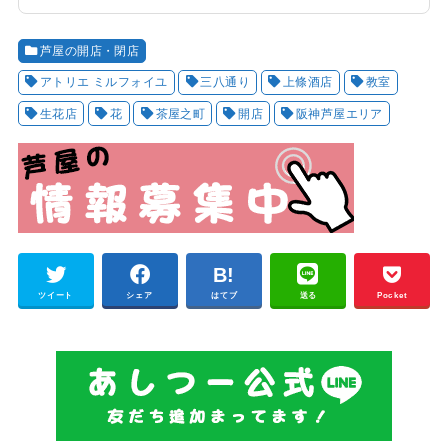
芦屋の開店・閉店
アトリエ ミルフォイユ
三八通り
上條酒店
教室
生花店
花
茶屋之町
開店
阪神芦屋エリア
ツイート
シェア
はてブ
送る
Pocket