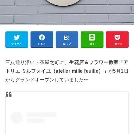
ツイート
シェア
はてブ
送る
Pocket
三八通り沿い・茶屋之町に、
生花店＆フラワー教室「ア
トリエ ミルフォイユ（atelier mille feuille）」
が5月1日
からグランドオープンしていました〜