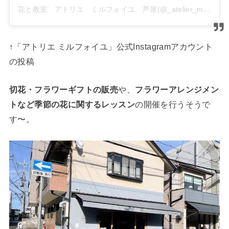
花と教室 アトリエ ミルフォイユ 芦屋(@_atelier_mille_feuille)がシェアした投稿
↑「アトリエ ミルフォイユ」公式Instagramアカウント
の投稿
切花・フラワーギフトの販売
や、
フラワーアレンジメン
トなど季節の花に関するレッスン
の開催を行うそうで
す〜。