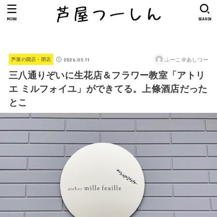
MENU
SEARCH
2026.05.11
ふーこ＠あしつー
芦屋の開店・閉店
三八通りぞいに生花店＆フラワー教室「アトリ
エ ミルフォイユ」ができてる。上條酒店だった
とこ