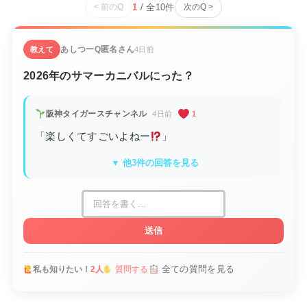
1
/ 全
10
件
< 前のQ
次のQ >
あしつーQ
匿名さん
教えて
4日前
2026年のサマーカニバルにった？
阪神タイガースチャンネル
4日前
1
「楽しくてすごいよねー
」
▼ 他3件の回答を見る
送信
全ての質問を見る
私も知りたい！
2人
質問する