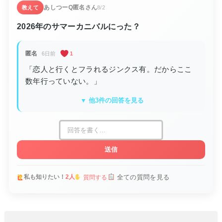
あしつーQ
匿名さん
教えて
8/2
2026年のサマーカニバルにった？
匿名
6日前
1
「恋人と行くとフラれるジンクス有。だからここ
数年行っていない。」
▼ 他3件の回答を見る
送信
全ての質問を見る
私も知りたい！
2人
質問する