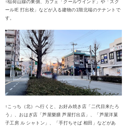
↑稲荷山線の東側、カフェ「クールウインド」や「スク
ールIE 打出校」などが入る建物の1階北端のテナントで
す。
↑こっち（北）へ行くと、お好み焼き店「二代目来たろ
う」、おはぎ店「芦屋樂膳 芦屋打出店」、「芦屋洋菓
子工房 ル シャトン」、「手打ちそば 相田」などがあ