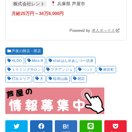
株式会社レント
兵庫県 芦屋市
月給25万円～34万8,000円
Powered by
求人ボックス
芦屋の開店・閉店
ALDO
Miss.R
roseはん＠あしつー読者
トリミングサロン
プチアンジュ
ペット
南宮町
打出エリア
犬
稲荷山線
開店