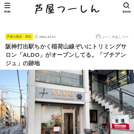
MENU
SEARCH
2026.03.21
ふーこ＠あしつー
芦屋の開店・閉店
阪神打出駅ちかく稲荷山線ぞいにトリミングサ
ロン「ALDO」がオープンしてる。「プチアン
ジュ」の跡地