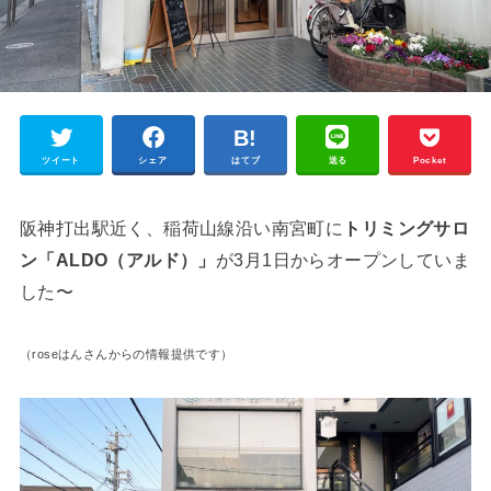
ツイート
シェア
はてブ
送る
Pocket
阪神打出駅近く、稲荷山線沿い南宮町に
トリミングサロ
ン「ALDO（アルド）」
が3月1日からオープンしていま
した〜
（roseはんさんからの情報提供です）