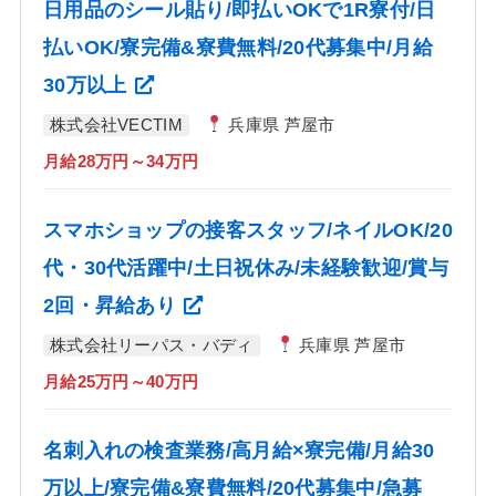
日用品のシール貼り/即払いOKで1R寮付/日
払いOK/寮完備&寮費無料/20代募集中/月給
30万以上
株式会社VECTIM
兵庫県 芦屋市
月給28万円～34万円
スマホショップの接客スタッフ/ネイルOK/20
代・30代活躍中/土日祝休み/未経験歓迎/賞与
2回・昇給あり
株式会社リーパス・バディ
兵庫県 芦屋市
月給25万円～40万円
名刺入れの検査業務/高月給×寮完備/月給30
万以上/寮完備&寮費無料/20代募集中/急募