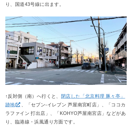
り、国道43号線に出ます。
↑反対側（南）へ行くと、
閉店した「北京料理 豚々亭」
跡地
、「セブン-イレブン 芦屋南宮町店」、「ココカ
ラファイン 打出店」、「KOHYO芦屋南宮店」などがあ
り、臨港線・浜風通り方面です。