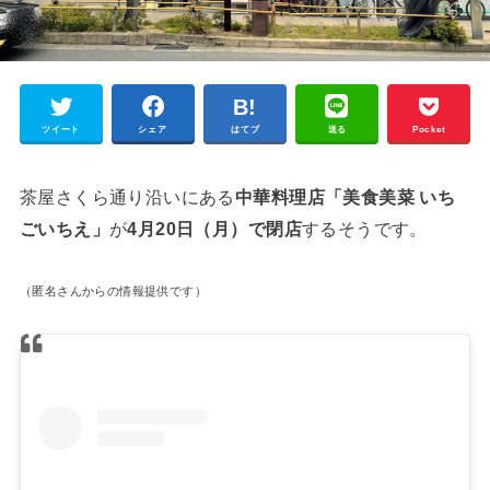
ツイート
シェア
はてブ
送る
Pocket
茶屋さくら通り沿いにある
中華料理店「美食美菜 いち
ごいちえ」
が
4月20日（月）で閉店
するそうです。
（匿名さんからの情報提供です）