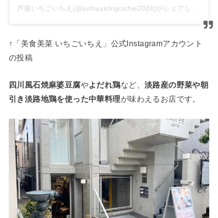
芦屋いちごいちえ(@ashiyaichigoichie2024)がシェアした投稿
↑「美食美菜 いちごいちえ」公式Instagramアカウント
の投稿
四川風石焼麻婆豆腐
や
よだれ鶏
など、
淡路産の野菜や朝
引き淡路地鶏を使った中華料理
が味わえるお店です。