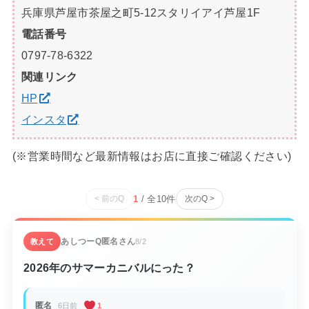
兵庫県芦屋市茶屋之町5-12スタリイアイ芦屋1F
電話番号
0797-78-6322
関連リンク
HP
インスタ
(※営業時間など最新情報はお店に直接ご確認ください)
1
/ 全
10
件
< 前のQ
次のQ >
あしつーQ
匿名さん
教えて
8/2
2026年のサマーカニバルにった？
匿名
6日前
1