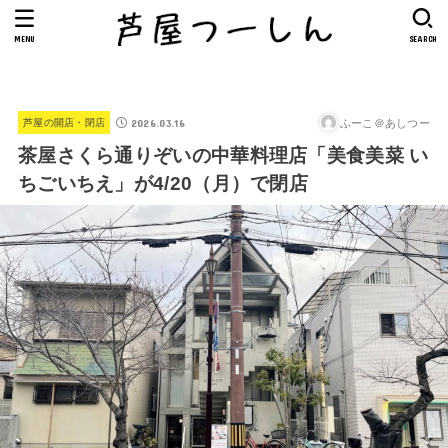
MENU
SEARCH
2026.03.16
ふーこ＠あしつー
芦屋の開店・閉店
茶屋さくら通りぞいの中華料理店「美食美菜 い
ちごいちえ」が4/20（月）で閉店