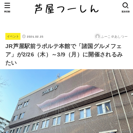
MENU
SEARCH
2026.02.25
ふーこ＠あしつー
イベント
JR芦屋駅前ラポルテ本館で「諸国グルメフェ
ア」が2/26（木）～3/9（月）に開催されるみ
たい