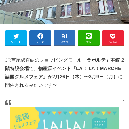
ツイート
シェア
はてブ
送る
Pocket
JR芦屋駅直結のショッピングモール
「ラポルテ」本館
2
階特設会場
で、
物産展イベント「LA！ LA！MARCHE
諸国グルメフェア」
が
2月26日（木）〜3月9日（月）
に
開催されるみたいです〜