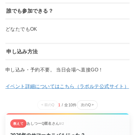
誰でも参加できる？
どなたでもOK
申し込み方法
申し込み・予約不要。 当日会場へ直接GO！
イベント詳細についてはこちら（ラポルテ公式サイト）
1
/ 全
10
件
< 前のQ
次のQ >
あしつーQ
匿名さん
教えて
8/2