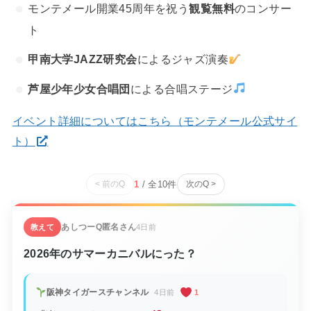
モンテメール開業45周年を祝う
観覧無料
のコンサー
ト
甲南大学JAZZ研究会
によるジャズ演奏
芦屋少年少女合唱団
による合唱ステージ
イベント詳細についてはこちら（モンテメール公式サイ
ト）
1
/ 全
10
件
< 前のQ
次のQ >
あしつーQ
匿名さん
教えて
4日前
2026年のサマーカニバルにった？
阪神タイガースチャンネル
4日前
1