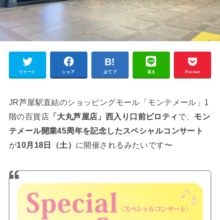
ツイート
シェア
はてブ
送る
Pocket
JR芦屋駅直結のショッピングモール「モンテメール」1
階の百貨店
「大丸芦屋店」西入り口前ピロティ
で、
モン
テメール開業45周年を記念したスペシャルコンサート
が
10月18日（土）
に開催されるみたいです〜