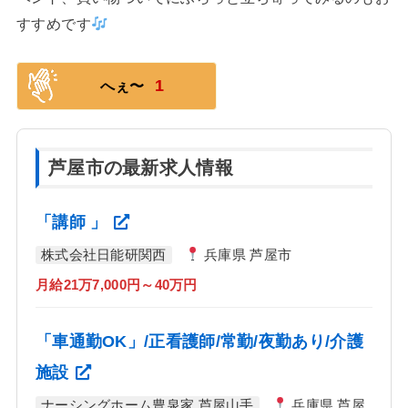
すすめです
1
へぇ〜
芦屋市の最新求人情報
「講師 」
株式会社日能研関西
兵庫県 芦屋市
月給21万7,000円～40万円
「車通勤OK」/正看護師/常勤/夜勤あり/介護
施設
ナーシングホーム豊泉家 芦屋山手
兵庫県 芦屋