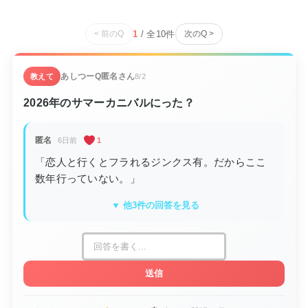
1
/ 全
10
件
< 前のQ
次のQ >
あしつーQ
匿名さん
教えて
8/2
2026年のサマーカニバルにった？
匿名
6日前
1
「恋人と行くとフラれるジンクス有。だからここ
数年行っていない。」
▼ 他3件の回答を見る
送信