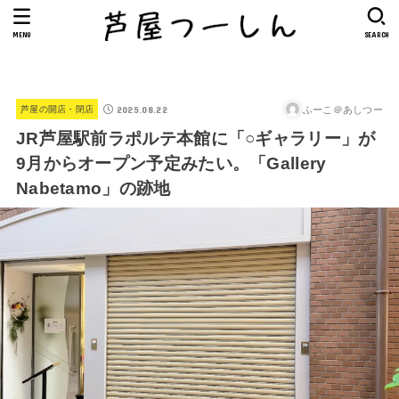
MENU
SEARCH
2025.08.22
ふーこ＠あしつー
芦屋の開店・閉店
JR芦屋駅前ラポルテ本館に「○ギャラリー」が
9月からオープン予定みたい。「Gallery
Nabetamo」の跡地