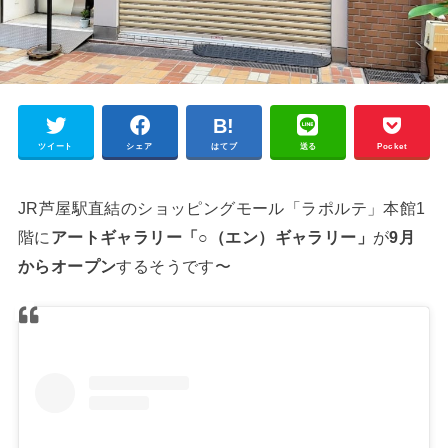
ツイート
シェア
はてブ
送る
Pocket
JR芦屋駅直結のショッピングモール「ラポルテ」本館1
階に
アートギャラリー「○（エン）ギャラリー」
が
9月
からオープン
するそうです〜