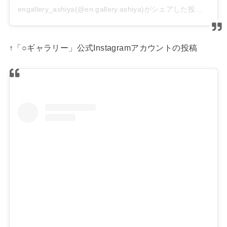
engallery_ashiya(@en.gallery.ashiya)がシェアした投稿
↑「○ギャラリー」公式Instagramアカウントの投稿