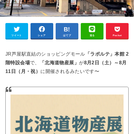
ツイート
シェア
はてブ
送る
Pocket
JR芦屋駅直結のショッピングモール
「ラポルテ」本館
2
階特設会場
で、
「北海道物産展」
が
8月2日（土）～8月
11日（月・祝
）
に開催されるみたいです〜