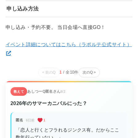
申し込み方法
申し込み・予約不要。 当日会場へ直接GO！
イベント詳細についてはこちら（ラポルテ公式サイト）
1
/ 全
10
件
< 前のQ
次のQ >
あしつーQ
匿名さん
教えて
8/2
2026年のサマーカニバルにった？
匿名
6日前
1
「恋人と行くとフラれるジンクス有。だからここ
数年行っていない。」