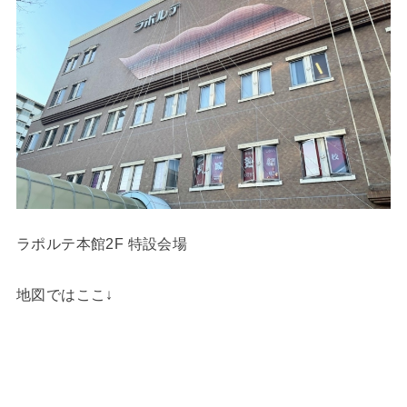
ラポルテ本館2F 特設会場
地図ではここ↓