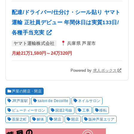
配達/ドライバー/仕分け・シール貼り ヤマト
運輸 正社員デビュー 年間休日は実質133日/
各種手当充実
ヤマト運輸株式会社
兵庫県 芦屋市
月給21万1,590円～24万320円
Powered by
求人ボックス
芦屋の開店・閉店
JR芦屋駅
salon de Decollte
ネイルサロン
ビューティーサロン
国道2号線
工事
移転
茶屋之町
解体
閉店
開店
阪神芦屋エリア