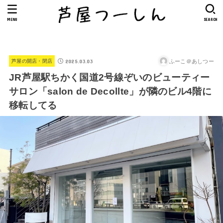
MENU
SEARCH
2025.03.03
ふーこ＠あしつー
芦屋の開店・閉店
JR芦屋駅ちかく国道2号線ぞいのビューティー
サロン「salon de Decollte」が隣のビル4階に
移転してる