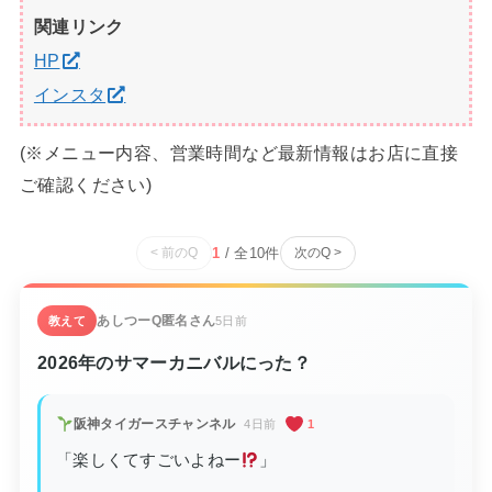
関連リンク
HP
インスタ
(※メニュー内容、営業時間など最新情報はお店に直接
ご確認ください)
1
/ 全
10
件
< 前のQ
次のQ >
あしつーQ
匿名さん
教えて
5日前
2026年のサマーカニバルにった？
阪神タイガースチャンネル
4日前
1
「楽しくてすごいよねー
」