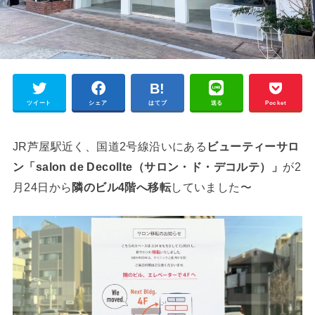
ツイート
シェア
はてブ
送る
Pocket
JR芦屋駅近く、国道2号線沿いにある
ビューティーサロ
ン「salon de Decollte（サロン・ド・デコルテ）」
が2
月24日から
隣のビル4階へ移転
していました〜