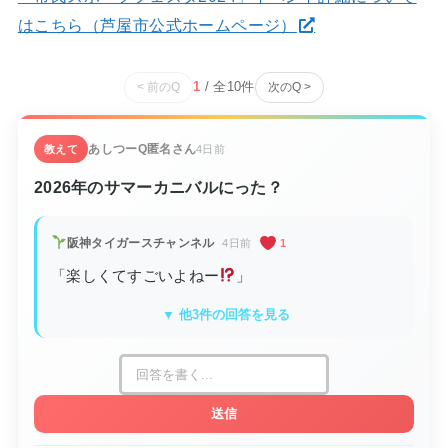
はこちら（芦屋市公式ホームページ）
1
/ 全
10
件
< 前のQ
次のQ >
あしつーQ
匿名さん
教えて
4日前
2026年のサマーカニバルにった？
阪神タイガースチャンネル
4日前
1
「楽しくてすごいよねー
」
▼ 他3件の回答を見る
送信