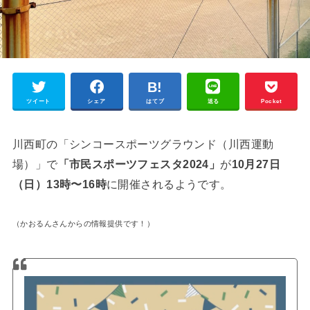
ツイート
シェア
はてブ
送る
Pocket
川西町の「シンコースポーツグラウンド（川西運動
場）」で
「市民スポーツフェスタ2024」
が
10月27日
（日）13時〜16時
に開催されるようです。
（かおるんさんからの情報提供です！）