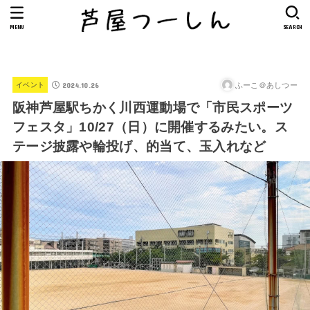
MENU
SEARCH
2024.10.26
ふーこ＠あしつー
イベント
阪神芦屋駅ちかく川西運動場で「市民スポーツ
フェスタ」10/27（日）に開催するみたい。ス
テージ披露や輪投げ、的当て、玉入れなど