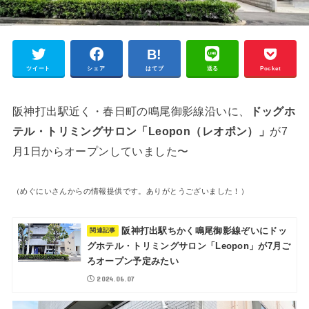
ツイート
シェア
はてブ
送る
Pocket
阪神打出駅近く・春日町の鳴尾御影線沿いに、
ドッグホ
テル・トリミングサロン「Leopon（レオポン）」
が7
月1日からオープンしていました〜
（めぐにいさんからの情報提供です。ありがとうございました！）
阪神打出駅ちかく鳴尾御影線ぞいにドッ
グホテル・トリミングサロン「Leopon」が7月ご
ろオープン予定みたい
2024.06.07