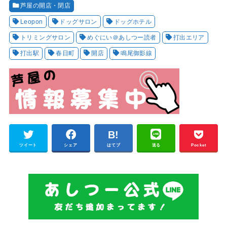
芦屋の開店・閉店
Leopon
ドッグサロン
ドッグホテル
トリミングサロン
めぐにい＠あしつー読者
打出エリア
打出駅
春日町
開店
鳴尾御影線
ツイート
シェア
はてブ
送る
Pocket