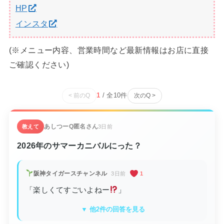
HP
インスタ
(※メニュー内容、営業時間など最新情報はお店に直接
ご確認ください)
1
/ 全
10
件
< 前のQ
次のQ >
あしつーQ
匿名さん
教えて
3日前
2026年のサマーカニバルにった？
阪神タイガースチャンネル
3日前
1
「楽しくてすごいよねー
」
▼ 他2件の回答を見る