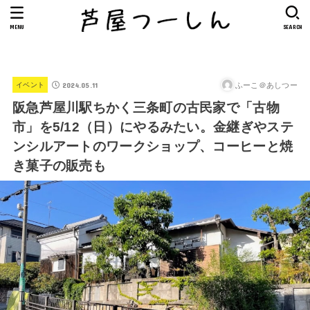
MENU
SEARCH
2024.05.11
ふーこ＠あしつー
イベント
阪急芦屋川駅ちかく三条町の古民家で「古物
市」を5/12（日）にやるみたい。金継ぎやステ
ンシルアートのワークショップ、コーヒーと焼
き菓子の販売も