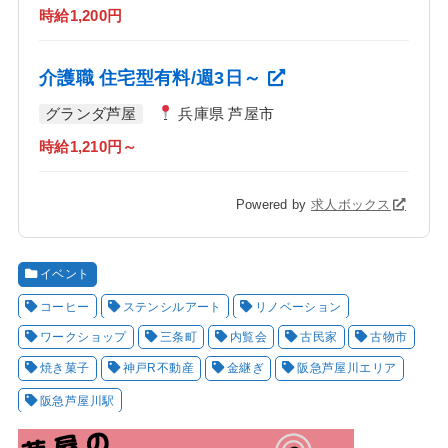
時給1,200円
介護職 住宅型有料/週3日～
グランダ芦屋
兵庫県 芦屋市
時給1,210円～
Powered by
求人ボックス
イベント
コーヒー
ステンシルアート
リノベーション
ワークショップ
三条町
内覧会
古民家
古物市
焼き菓子
神戸R不動産
金継ぎ
阪急芦屋川エリア
阪急芦屋川駅