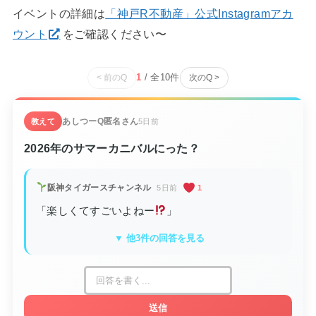
イベントの詳細は
「神戸R不動産」公式Instagramアカ
ウント
をご確認ください〜
1
/ 全
10
件
< 前のQ
次のQ >
あしつーQ
匿名さん
教えて
5日前
2026年のサマーカニバルにった？
阪神タイガースチャンネル
5日前
1
「楽しくてすごいよねー
」
▼ 他3件の回答を見る
送信