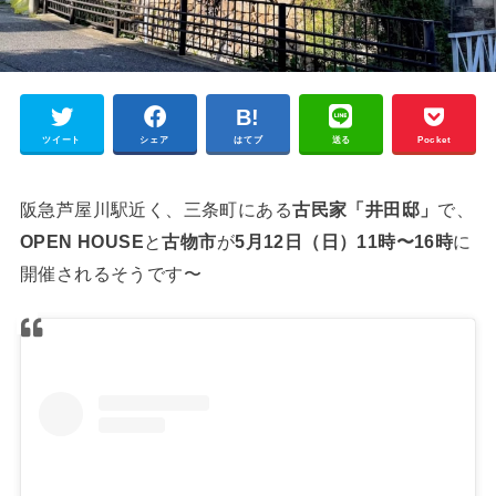
ツイート
シェア
はてブ
送る
Pocket
阪急芦屋川駅近く、三条町にある
古民家「井田邸」
で、
OPEN HOUSE
と
古物市
が
5月12日（日）11時〜16時
に
開催されるそうです〜