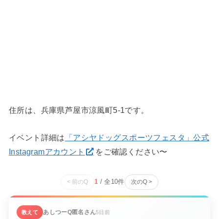
住所は、兵庫県芦屋市涼風町5-1です。
イベント詳細は
「アシヤドッグスポーツフェスタ」公式
Instagramアカウント
をご確認ください〜
1
/ 全
10
件
< 前のQ
次のQ >
あしつーQ
匿名さん
教えて
5日前