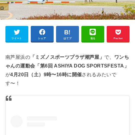
ツイート
シェア
はてブ
送る
Pocket
南芦屋浜の
「ミズノスポーツプラザ潮芦屋」
で、
ワンち
ゃんの運動会「第6回 ASHIYA DOG SPORTSFESTA」
が
4月20日（土）9時〜16時に開催
されるみたいで
す〜！