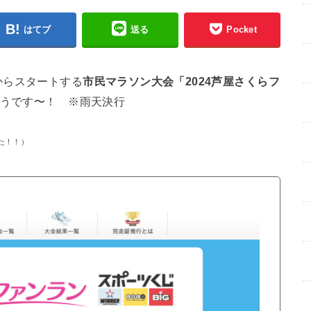
はてブ
送る
Pocket
からスタートする
市民マラソン大会「2024芦屋さくらフ
うです〜！ ※雨天決行
た！！）