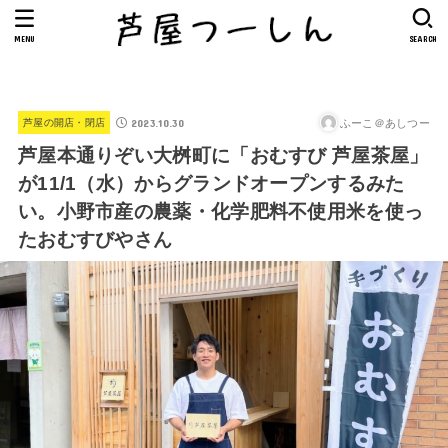
MENU
SEARCH
2023.10.30
ふーこ＠あしつー
芦屋の開店・閉店
芦屋本通りぞい大桝町に「おむすび 芦屋茶屋」
が11/1（水）からグランドオープンするみた
い。小野市産の農薬・化学肥料不使用米を使っ
たおむすびやさん