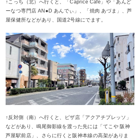
↑こっち（北）へ行くと、「Caprice Cafe」や「あんど
ーなつ専門店 AN●D あんでぃ」、「焼肉 あづま」、芦
屋保健所などがあり、国道2号線にでます。
↑反対側（南）へ行くと、ピザ店「アクアチプレッソ」
などがあり、鳴尾御影線を渡った先には「てこや 阪神
芦屋駅前店」、さらに行くと阪神本線の高架がありま