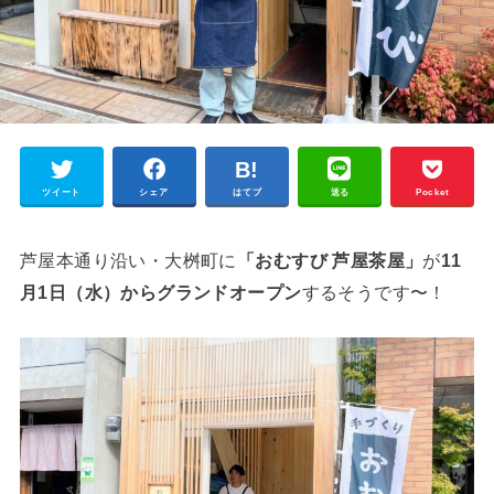
ツイート
シェア
はてブ
送る
Pocket
芦屋本通り沿い・大桝町に
「おむすび 芦屋茶屋」
が
11
月1日（水）からグランドオープン
するそうです〜！