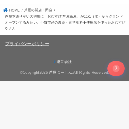
芦屋の開店・閉店
HOME
芦屋本通りぞい大桝町に「おむすび 芦屋茶屋」が11/1（水）からグランド
オープンするみたい。小野市産の農薬・化学肥料不使用米を使ったおむすび
やさん
プライバシーポリシー
運営会社
?
©Copyright2026
芦屋つーしん
.All Rights Reserved.