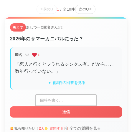
1
/ 全
10
件
< 前のQ
次のQ >
あしつーQ
匿名さん
教えて
8/2
2026年のサマーカニバルにった？
匿名
8/3
1
「恋人と行くとフラれるジンクス有。だからここ
数年行っていない。」
▼ 他3件の回答を見る
送信
全ての質問を見る
私も知りたい！
2人
質問する