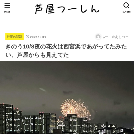
MENU
SEARCH
2023.10.09
ふーこ＠あしつー
芦屋の話題
きのう10/8夜の花火は西宮浜であがってたみた
い。芦屋からも見えてた