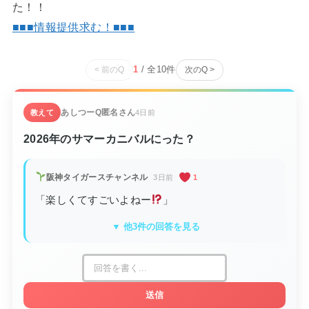
た！！
■■■情報提供求む！■■■
1
/ 全
10
件
< 前のQ
次のQ >
あしつーQ
匿名さん
教えて
4日前
2026年のサマーカニバルにった？
阪神タイガースチャンネル
3日前
1
「楽しくてすごいよねー
」
▼ 他3件の回答を見る
送信