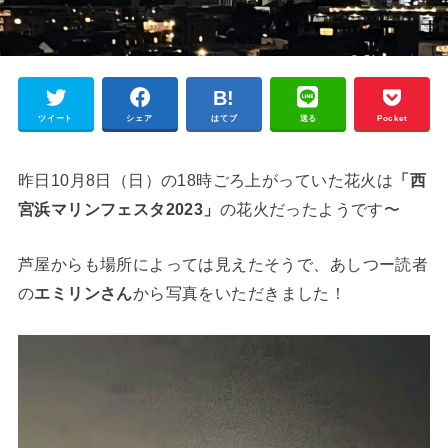
ツイート
シェア
はてブ
送る
Pocket
昨日10月8日（日）の18時ごろ上がっていた花火は
「西
宮浜マリンフェスタ2023」
の花火だったようです〜
芦屋からも場所によっては見えたそうで、あしつー読者
の
エミリンさん
から写真をいただきました！