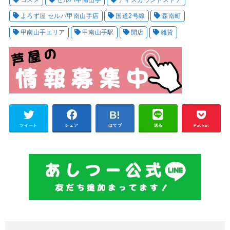
コスメ
セルバ甲南山手
ディスカウントストア
よろず屋 セルバ甲南山手店
国道2号線
森南町
甲南山手エリア
甲南山手駅
開店
雑貨
ツイート
シェア
はてブ
送る
Pocket