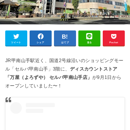
ツイート
シェア
はてブ
送る
Pocket
JR甲南山手駅近く、国道2号線沿いのショッピングモー
ル「セルバ甲南山手」3階に、
ディスカウントストア
「万屋（よろずや） セルバ甲南山手店」
が9月1日から
オープンしていました〜！