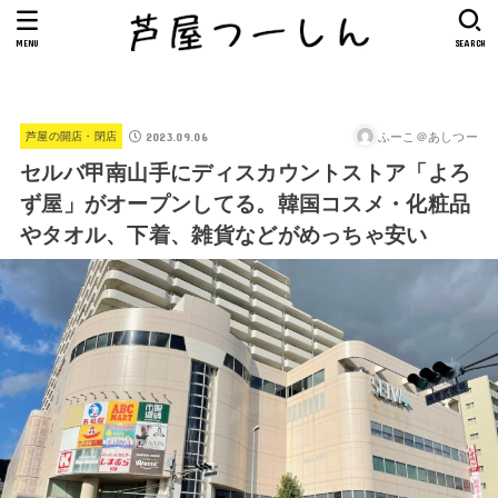
MENU
SEARCH
2023.09.06
ふーこ＠あしつー
芦屋の開店・閉店
セルバ甲南山手にディスカウントストア「よろ
ず屋」がオープンしてる。韓国コスメ・化粧品
やタオル、下着、雑貨などがめっちゃ安い