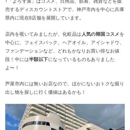
↑「よろず屋」はコスメ、日用品、肌着、雑貨などを販
売するディスカウントストアで、神戸市内を中心に兵庫
県内に現在8店舗を展開しています。
店内を覗いてみましたが、化粧品は
人気の韓国コスメ
を
中心に、フェイスパック、ヘアオイル、アイシャドウ、
ファンデーションなど、どれもかなりお買い得なお値
段！中には
半額以下
になっているものもありました
よ〜！
芦屋市内には無いお店なので、ほかにないおトクな掘り
出し物を探しに行く価値はあるかも！