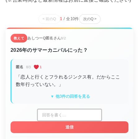
1
/ 全
10
件
< 前のQ
次のQ >
あしつーQ
匿名さん
教えて
8/2
2026年のサマーカニバルにった？
匿名
8/3
1
「恋人と行くとフラれるジンクス有。だからここ
数年行っていない。」
▼ 他3件の回答を見る
送信