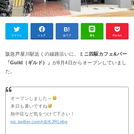
ツイート
シェア
はてブ
送る
Pocket
阪急芦屋川駅近くの線路沿いに、
ミニ四駆カフェ&バー
「Guild（ギルド）」
が8月4日からオープンしていまし
た。
オープンしました～
本日も暑いですね
熱中症など気をつけて下さい！
pic.twitter.com/rdzKJRLnbg