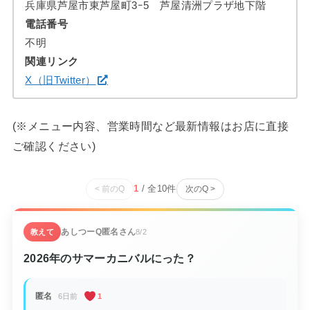
兵庫県芦屋市東芦屋町3ｰ5 芦屋清洲プラザ地下階
電話番号
不明
関連リンク
X（旧Twitter）
(※メニュー内容、営業時間など最新情報はお店に直接
ご確認ください)
1
/ 全
10
件
< 前のQ
次のQ >
あしつーQ
匿名さん
教えて
8/2
2026年のサマーカニバルにった？
匿名
6日前
1