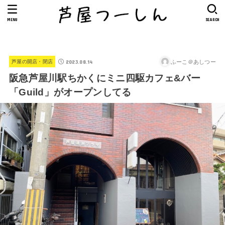
MENU
SEARCH
2023.08.14
ふーこ＠あしつー
芦屋の開店・閉店
阪急芦屋川駅ちかくにミニ四駆カフェ&バー
「Guild」がオープンしてる