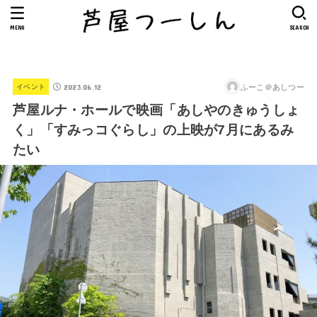
MENU
SEARCH
2023.06.12
ふーこ＠あしつー
イベント
芦屋ルナ・ホールで映画「あしやのきゅうしょ
く」「すみっコぐらし」の上映が7月にあるみ
たい