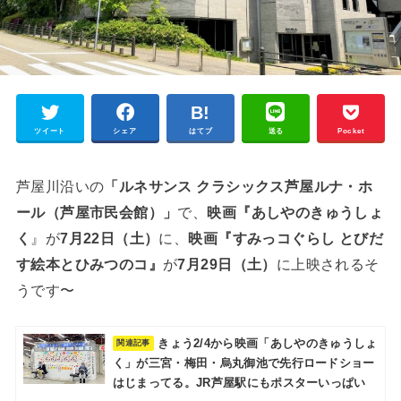
ツイート
シェア
はてブ
送る
Pocket
芦屋川沿いの
「ルネサンス クラシックス芦屋ルナ・ホ
ール（芦屋市民会館）」
で、
映画『あしやのきゅうしょ
く
』が
7月22日（土）
に、
映画『すみっコぐらし とびだ
す絵本とひみつのコ』
が
7月29日（土）
に上映されるそ
うです〜
きょう2/4から映画「あしやのきゅうしょ
く」が三宮・梅田・烏丸御池で先行ロードショー
はじまってる。JR芦屋駅にもポスターいっぱい