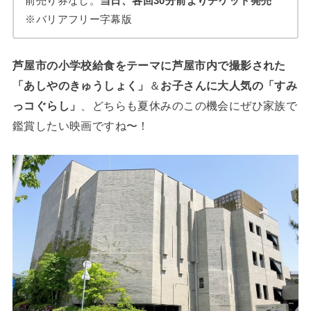
前売り券なし。
当日、各回30分前よりチケット発売
※バリアフリー字幕版
芦屋市の小学校給食をテーマに芦屋市内で撮影された
「あしやのきゅうしょく」
＆
お子さんに大人気の「すみ
っコぐらし」
、どちらも夏休みのこの機会にぜひ家族で
鑑賞したい映画ですね〜！