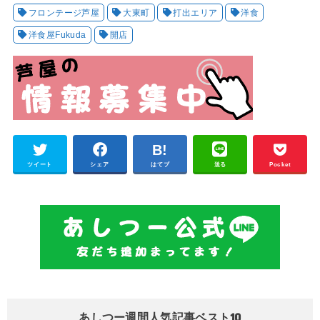
フロンテージ芦屋
大東町
打出エリア
洋食
洋食屋Fukuda
開店
ツイート
シェア
はてブ
送る
Pocket
あしつー週間人気記事ベスト10