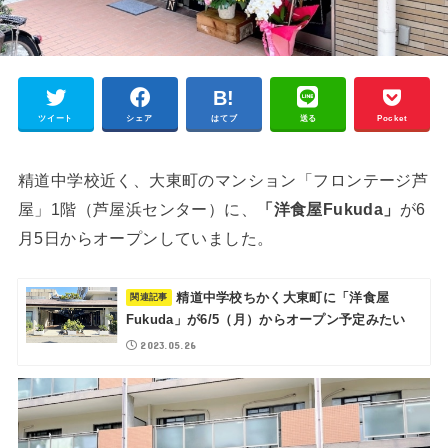
ツイート
シェア
はてブ
送る
Pocket
精道中学校近く、大東町のマンション「フロンテージ芦
屋」1階（芦屋浜センター）に、
「洋食屋Fukuda」
が6
月5日からオープンしていました。
精道中学校ちかく大東町に「洋食屋
Fukuda」が6/5（月）からオープン予定みたい
2023.05.26