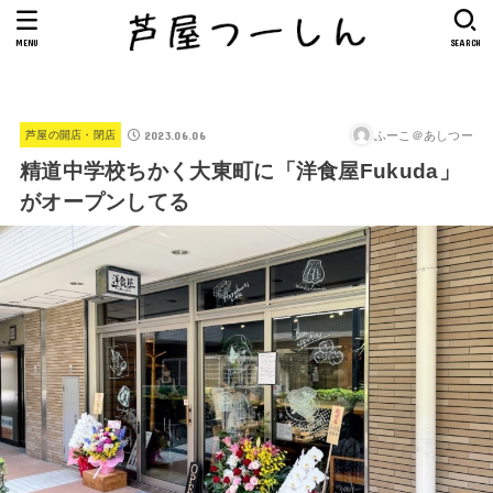
MENU
SEARCH
2023.06.06
ふーこ＠あしつー
芦屋の開店・閉店
精道中学校ちかく大東町に「洋食屋Fukuda」
がオープンしてる