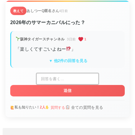
あしつーQ
匿名さん
教えて
4日前
2026年のサマーカニバルにった？
阪神タイガースチャンネル
3日前
1
「楽しくてすごいよねー
」
▼ 他2件の回答を見る
送信
全ての質問を見る
私も知りたい！
2人
質問する