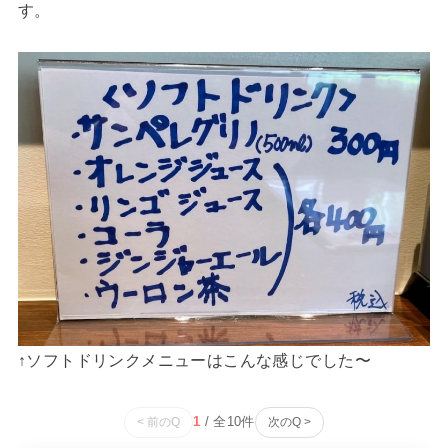
す。
↑ソフトドリンクメニューはこんな感じでした〜
1
/ 全
10
件
< 前のQ
次のQ >