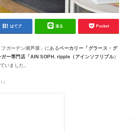
はてブ
送る
Pocket
イフガーデン潮芦屋」にある
ベーカリー「グラース・グ
ー専門店「AIN SOPH. ripple（アインソフリプル
）
していました。
！）