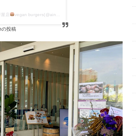
ル芦屋店
vegan burgers(@ainsoph.ripple.ashiya)がシェアした投稿
ramの投稿