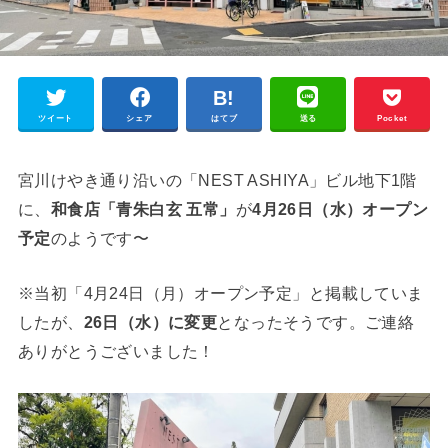
ツイート
シェア
はてブ
送る
Pocket
宮川けやき通り沿いの「NEST ASHIYA」ビル地下1階
に、
和食店「青朱白玄 五常」
が
4月26日（水）オープン
予定
のようです〜
※当初「4月24日（月）オープン予定」と掲載していま
したが、
26日（水）に変更
となったそうです。ご連絡
ありがとうございました！