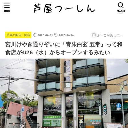
MENU
SEARCH
2023.04.21
2023.04.24
ふーこ＠あしつー
芦屋の開店・閉店
宮川けやき通りぞいに「青朱白玄 五常」って和
食店が4/26（水）からオープンするみたい