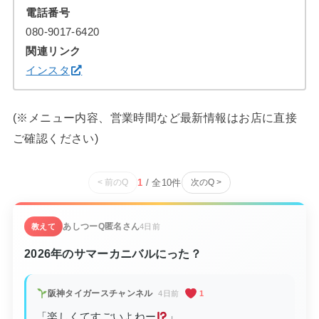
電話番号
080-9017-6420
関連リンク
インスタ
(※メニュー内容、営業時間など最新情報はお店に直接
ご確認ください)
1
/ 全
10
件
< 前のQ
次のQ >
あしつーQ
匿名さん
教えて
4日前
2026年のサマーカニバルにった？
阪神タイガースチャンネル
4日前
1
「楽しくてすごいよねー
」