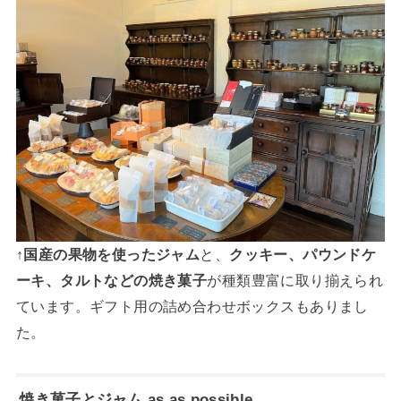
↑
国産の果物を使ったジャム
と、
クッキー、パウンドケ
ーキ、タルトなどの焼き菓子
が種類豊富に取り揃えられ
ています。ギフト用の詰め合わせボックスもありまし
た。
焼き菓子とジャム as as possible