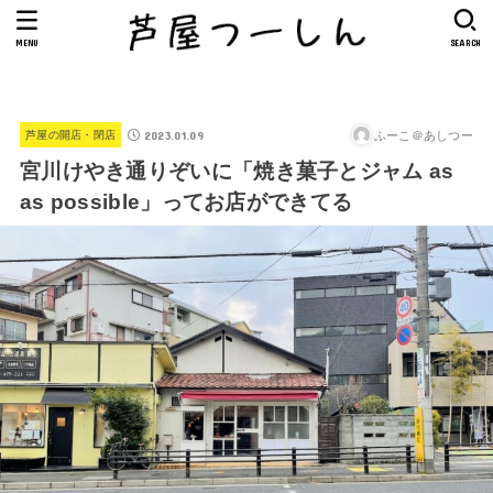
MENU
SEARCH
2023.01.09
ふーこ＠あしつー
芦屋の開店・閉店
宮川けやき通りぞいに「焼き菓子とジャム as
as possible」ってお店ができてる