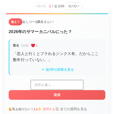
1
/ 全
10
件
< 前のQ
次のQ >
あしつーQ
匿名さん
教えて
8/2
2026年のサマーカニバルにった？
匿名
6日前
1
「恋人と行くとフラれるジンクス有。だからここ
数年行っていない。」
▼ 他3件の回答を見る
送信
全ての質問を見る
私も知りたい！
2人
質問する