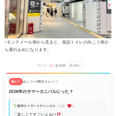
↑モンテメール側から見ると、仮設トイレの向こう側か
ら通行止めになります。
1
/ 全
10
件
< 前のQ
次のQ >
あしつーQ
匿名さん
教えて
3日前
2026年のサマーカニバルにった？
阪神タイガースチャンネル
3日前
1
「楽しくてすごいよねー
」