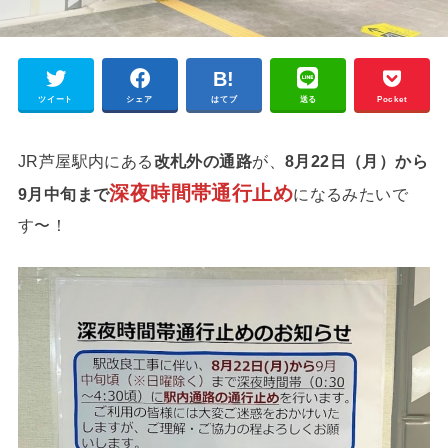
ツイート
シェア
はてブ
送る
Pocket
JR芦屋駅内にある
改札外の通路
が、
8月22日（月）から
深夜時間帯通行止め
9月中旬まで
になるみたいで
す〜！