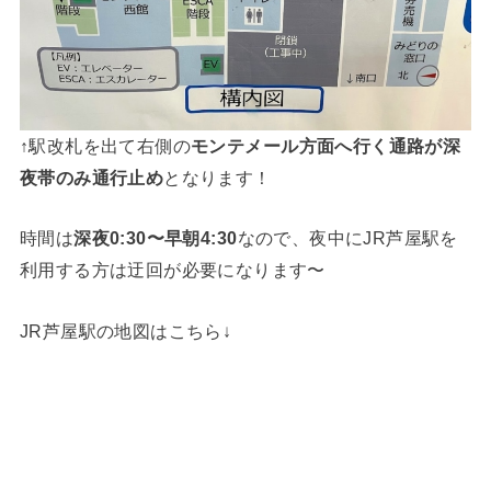
↑駅改札を出て右側の
モンテメール方面へ行く通路が深
夜帯のみ通行止め
となります！
時間は
深夜0:30〜早朝4:30
なので、夜中にJR芦屋駅を
利用する方は迂回が必要になります〜
JR芦屋駅の地図はこちら↓