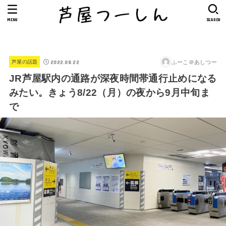
MENU
SEARCH
2022.08.22
ふーこ＠あしつー
芦屋の話題
JR芦屋駅内の通路が深夜時間帯通行止めになる
みたい。きょう8/22（月）の夜から9月中旬ま
で