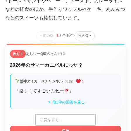
↑トーストサンドやパニーニ、トースト、カレーライス
などの軽食のほか、手作りワッフルやケーキ、あんみつ
などのスイーツも提供しています。
1
/ 全
10
件
< 前のQ
次のQ >
あしつーQ
匿名さん
教えて
4日前
2026年のサマーカニバルにった？
阪神タイガースチャンネル
3日前
1
「楽しくてすごいよねー
」
▼ 他2件の回答を見る