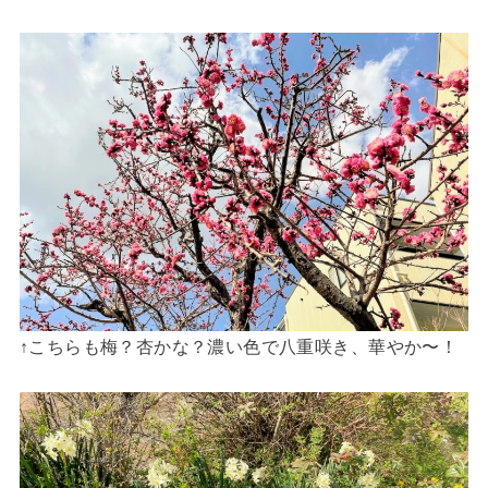
↑こちらも梅？杏かな？濃い色で八重咲き、華やか〜！