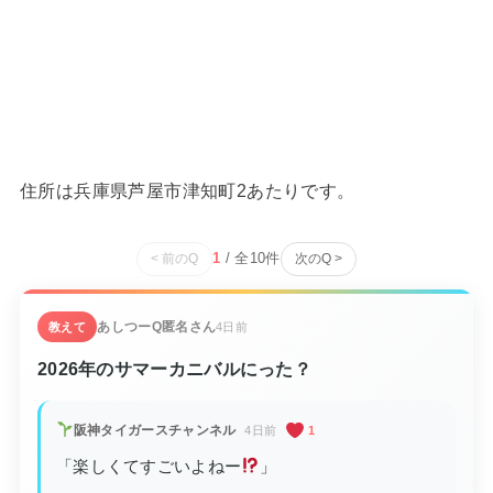
住所は兵庫県芦屋市津知町2あたりです。
1
/ 全
10
件
< 前のQ
次のQ >
あしつーQ
匿名さん
教えて
4日前
2026年のサマーカニバルにった？
阪神タイガースチャンネル
4日前
1
「楽しくてすごいよねー
」