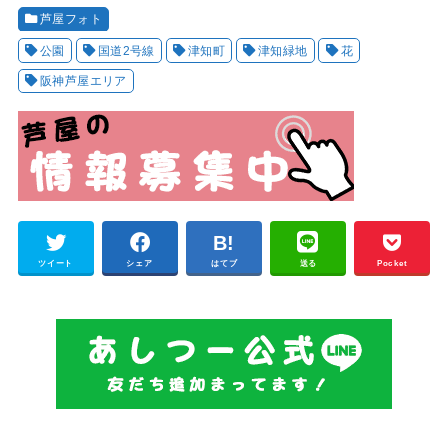
芦屋フォト
公園
国道2号線
津知町
津知緑地
花
阪神芦屋エリア
ツイート
シェア
はてブ
送る
Pocket