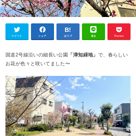
ツイート
シェア
はてブ
送る
Pocket
国道2号線沿いの細長い公園
「津知緑地」
で、春らしい
お花が色々と咲いてました〜