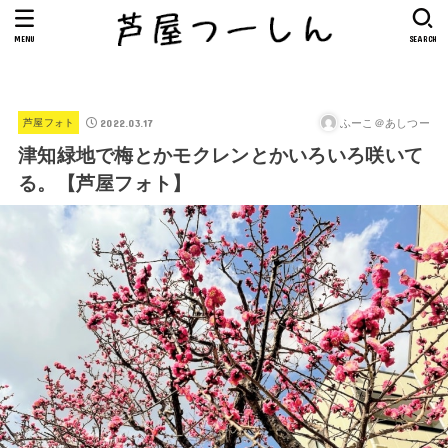
MENU
SEARCH
2022.03.17
ふーこ＠あしつー
芦屋フォト
津知緑地で梅とかモクレンとかいろいろ咲いて
る。【芦屋フォト】