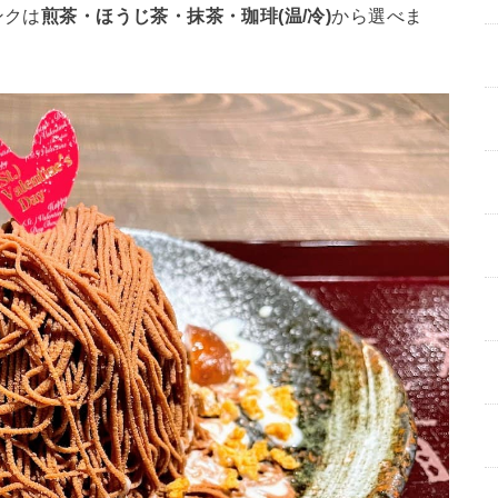
ンクは
煎茶・ほうじ茶・抹茶・珈琲(温/冷)
から選べま