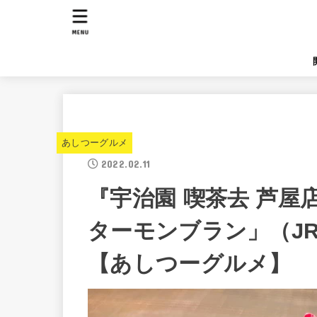
MENU
あしつーグルメ
2022.02.11
『宇治園 喫茶去 芦
ターモンブラン」（J
【あしつーグルメ】