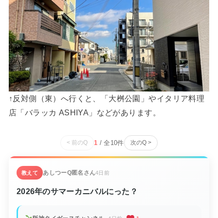
↑反対側（東）へ行くと、「大桝公園」やイタリア料理
店「バラッカ ASHIYA」などがあります。
1
/ 全
10
件
< 前のQ
次のQ >
あしつーQ
匿名さん
教えて
4日前
2026年のサマーカニバルにった？