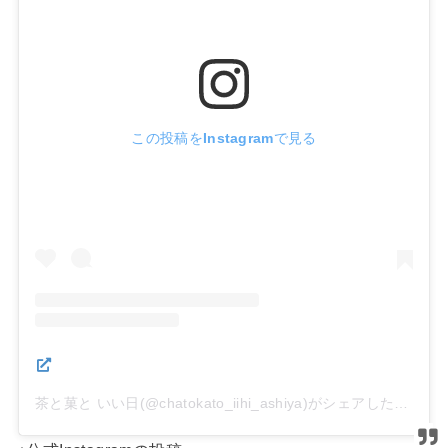
この投稿をInstagramで見る
茶と菓と いい日(@chatokato_iihi_ashiya)がシェアした投稿