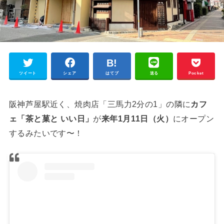
ツイート
シェア
はてブ
送る
Pocket
阪神芦屋駅近く、焼肉店「三馬力2分の1」の隣に
カフ
ェ「茶と菓と いい日」
が
来年1月11日（火）
にオープン
するみたいです〜！