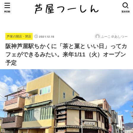
MENU
SEARCH
2021.12.18
ふーこ＠あしつー
芦屋の開店・閉店
阪神芦屋駅ちかくに「茶と菓と いい日」ってカ
フェができるみたい。来年1/11（火）オープン
予定