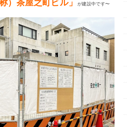
称
）茶屋之町ビル」
が建設中です〜