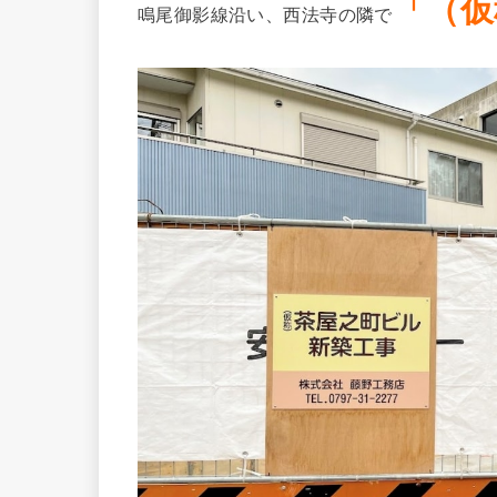
「（
仮
鳴尾御影線沿い、西法寺の隣で