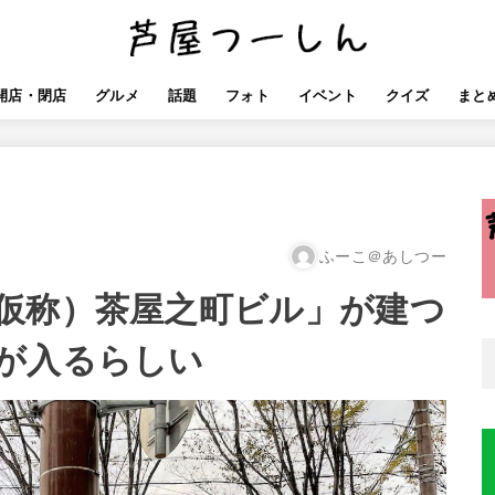
開店・閉店
グルメ
話題
フォト
イベント
クイズ
まと
ふーこ＠あしつー
仮称）茶屋之町ビル」が建つ
が入るらしい