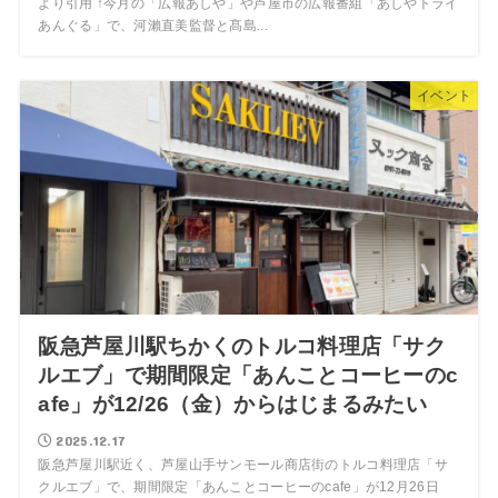
より引用 ↑今月の「広報あしや」や芦屋市の広報番組「あしやトライ
あんぐる」で、河瀨直美監督と髙島...
イベント
阪急芦屋川駅ちかくのトルコ料理店「サク
ルエブ」で期間限定「あんことコーヒーのc
afe」が12/26（金）からはじまるみたい
2025.12.17
阪急芦屋川駅近く、芦屋山手サンモール商店街のトルコ料理店「サ
クルエブ」で、期間限定「あんことコーヒーのcafe」が12月26日