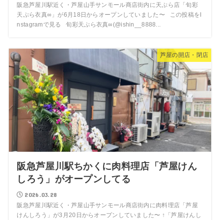
阪急芦屋川駅近く・芦屋山手サンモール商店街内に天ぷら店「旬彩
天ぷら衣真∞」が6月18日からオープンしていました〜 この投稿をI
nstagramで見る 旬彩天ぷら衣真∞(@ishin__8888...
芦屋の開店・閉店
阪急芦屋川駅ちかくに肉料理店「芦屋けん
しろう」がオープンしてる
2026.03.28
阪急芦屋川駅近く・芦屋山手サンモール商店街内に肉料理店「芦屋
けんしろう」が3月20日からオープンしていました〜 ↑「芦屋けんし