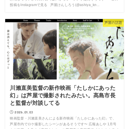
投稿をInstagramで見る 芦屋けんしろう(@ashiya_kn...
芦屋の話題
川瀨直美監督の新作映画「たしかにあった
幻」は芦屋で撮影されたみたい。髙島市長
と監督が対談してる
2026.01.03
映画監督・川瀨直美さんによる新作映画「たしかにあった幻」で、
芦屋市内でロケ撮影したシーンがあるそうです〜 広報あしや 1月号