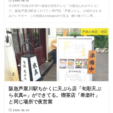
2026.08.07
今日8月7日(金)19:00〜放送の読売テレビ『大阪ほんわかテレビ』
で、阪急芦屋川駅近くのプリン専門店「芦屋ぷりん」が紹介される
みたいです〜 この投稿をInstagramで見る 贈り物プリン専...
芦屋の開店・閉店
阪急芦屋川駅ちかくに天ぷら店「旬彩天ぷ
ら衣真∞」ができてる。喫茶店「希楽叶」
と同じ場所で夜営業
2026.06.24