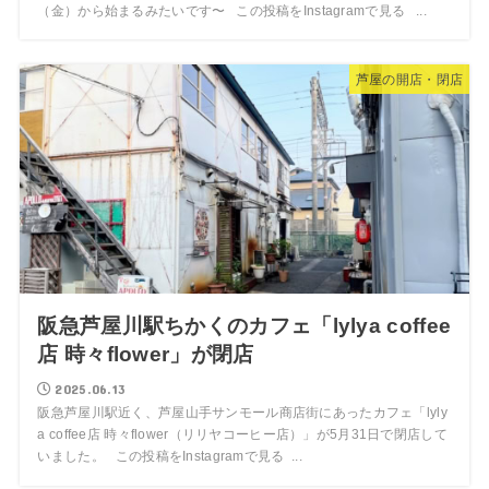
（金）から始まるみたいです〜 この投稿をInstagramで見る ...
芦屋の開店・閉店
阪急芦屋川駅ちかくのカフェ「lylya coffee
店 時々flower」が閉店
2025.06.13
阪急芦屋川駅近く、芦屋山手サンモール商店街にあったカフェ「lyly
a coffee店 時々flower（リリヤコーヒー店）」が5月31日で閉店して
いました。 この投稿をInstagramで見る ...