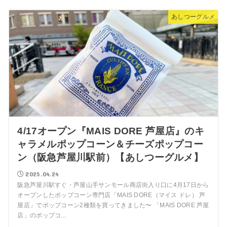
あしつーグルメ
4/17オープン『MAIS DORE 芦屋店』のキ
ャラメルポップコーン＆チーズポップコー
ン（阪急芦屋川駅前）【あしつーグルメ】
2025.04.24
阪急芦屋川駅すぐ・芦屋山手サンモール商店街入り口に4月17日から
オープンしたポップコーン専門店「MAIS DORE（マイス ドレ） 芦
屋店」でポップコーン2種類を買ってきました〜 「MAIS DORE 芦屋
店」のポップコ...