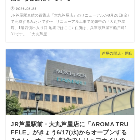
2026.06.25
JR芦屋駅直結の百貨店「大丸芦屋店」のリニューアルが8月28日(金)
で完成するみたいです〜 ↑リニューアル工事で閉鎖中の「大丸芦屋
店」1階西側出入り口 地図ではここ↓ 住所は、兵庫県芦屋市船戸町1-
31です。 「大丸芦屋...
芦屋の開店・閉店
JR芦屋駅前・大丸芦屋店に「AROMA TRU
FFLE」がきょう6/17(水)からオープンする