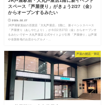
JR芦屋駅前・大丸芦屋店1階に新イベント
スペース「芦屋便り」がきょう2/27（金）
からオープンするみたい
2026.02.27
JR芦屋駅直結の百貨店「大丸芦屋店」1階に、新イベントスペース
「芦屋便り（あしやたより）」が今日2月27日（金）からオープンす
るみたいです〜 大丸芦屋店 公式サイトより引用 「芦屋便り」は芦屋
や全国各地のお店からグルメ・...
芦屋の開店・閉店