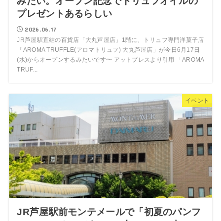
みたい。オープン記念でトリュフオイルの
プレゼントあるらしい
2026.06.17
JR芦屋駅直結の百貨店「大丸芦屋店」1階に、トリュフ専門洋菓子店
「AROMA TRUFFLE(アロマトリュフ) 大丸芦屋店」が今日6月17日
(水)からオープンするみたいです〜 アットプレスより引用 「AROMA
TRUF...
イベント
JR芦屋駅前モンテメールで「初夏のパンフ