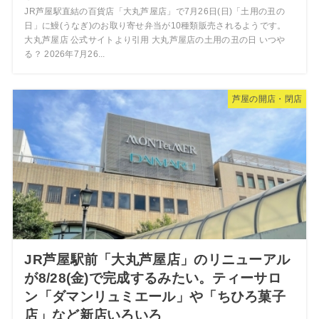
JR芦屋駅直結の百貨店「大丸芦屋店」で7月26日(日)「土用の丑の
日」に鰻(うなぎ)のお取り寄せ弁当が10種類販売されるようです。
大丸芦屋店 公式サイトより引用 大丸芦屋店の土用の丑の日 いつや
る？ 2026年7月26...
芦屋の開店・閉店
JR芦屋駅前「大丸芦屋店」のリニューアル
が8/28(金)で完成するみたい。ティーサロ
ン「ダマンリュミエール」や「ちひろ菓子
店」など新店いろいろ