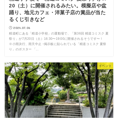
20（土）に開催されるみたい。模擬店や盆
踊り、地元カフェ・洋菓子店の賞品が当た
るくじ引きなど
2024.07.06
精道町にある「精道小学校」の運動場で、「第36回 精道コミスク 夏
祭り」が7月20日（土）16:30〜19:00に開催されるそうです〜！
※小雨決行、雨天中止 ↑掲示板に貼られている「精道コミスク 夏祭
り」のポスター 「...
イベント