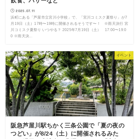
飲食、バザーなど
2025.07.11
浜町にある「芦屋市立宮川小学校」で、「宮川コミスク夏祭り」が7
月19日（土）17時〜19時に開催されるそうです〜！ ※雨天決行 宮
川コミスク夏祭り いつやる？ 2025年7月19日（土） 17:00〜19:0
0 ※雨天決...
イベント
阪急芦屋川駅ちかく三条公園で「夏の夜の
つどい」が8/24（土）に開催されるみた