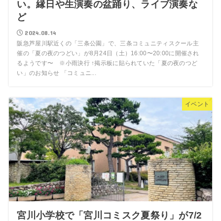
い。縁日や生演奏の盆踊り、ライブ演奏な
ど
2024.08.14
阪急芦屋川駅近くの「三条公園」で、三条コミュニティスクール主
催の「夏の夜のつどい」が8月24日（土）16:00〜20:00に開催され
るようです〜 ※小雨決行 ↑掲示板に貼られていた「夏の夜のつど
い」のお知らせ 「コミュニ...
イベント
宮川小学校で「宮川コミスク夏祭り」が7/2