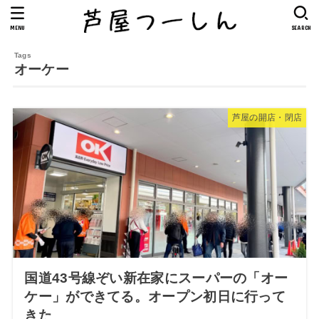
MENU
SEARCH
オーケー
芦屋の開店・閉店
国道43号線ぞい新在家にスーパーの「オー
ケー」ができてる。オープン初日に行って
きた