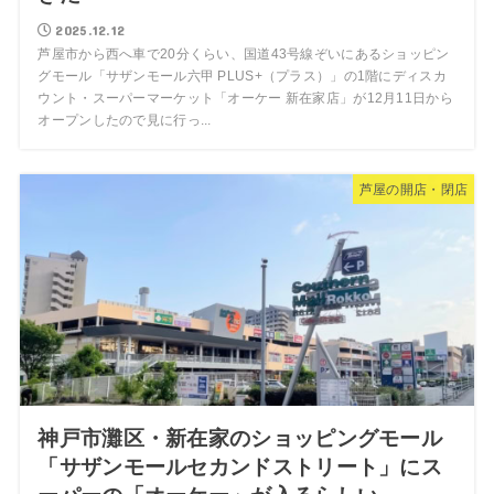
2025.12.12
芦屋市から西へ車で20分くらい、国道43号線ぞいにあるショッピン
グモール「サザンモール六甲 PLUS+（プラス）」の1階にディスカ
ウント・スーパーマーケット「オーケー 新在家店」が12月11日から
オープンしたので見に行っ...
芦屋の開店・閉店
神戸市灘区・新在家のショッピングモール
「サザンモールセカンドストリート」にス