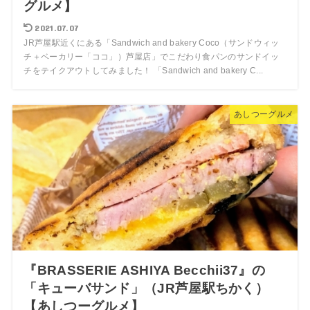
グルメ】
2021.07.07
JR芦屋駅近くにある「Sandwich and bakery Coco（サンドウィッ
チ＋ベーカリー「ココ」）芦屋店」でこだわり食パンのサンドイッ
チをテイクアウトしてみました！ 「Sandwich and bakery C...
あしつーグルメ
『BRASSERIE ASHIYA Becchii37』の
「キューバサンド」（JR芦屋駅ちかく）
【あしつーグルメ】