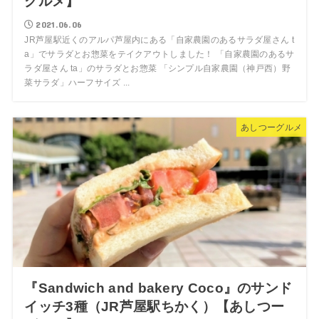
グルメ】
2021.06.06
JR芦屋駅近くのアルパ芦屋内にある「自家農園のあるサラダ屋さん t
a」でサラダとお惣菜をテイクアウトしました！ 「自家農園のあるサ
ラダ屋さん ta」のサラダとお惣菜 「シンプル自家農園（神戸西）野
菜サラダ」ハーフサイズ ...
あしつーグルメ
『Sandwich and bakery Coco』のサンド
イッチ3種（JR芦屋駅ちかく）【あしつー