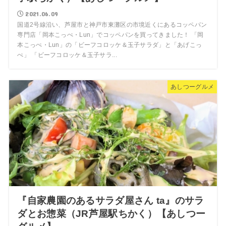
2021.06.09
国道2号線沿い、芦屋市と神戸市東灘区の市境近くにあるコッペパン
専門店「岡本こっぺ・Lun」でコッペパンを買ってきました！ 「岡
本こっぺ・Lun」の「ビーフコロッケ＆玉子サラダ」と「あげこっ
ぺ」 「ビーフコロッケ＆玉子サラ...
あしつーグルメ
『自家農園のあるサラダ屋さん ta』のサラ
ダとお惣菜（JR芦屋駅ちかく）【あしつー