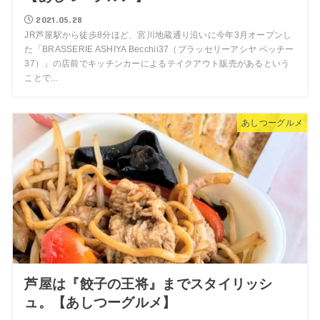
2021.05.28
JR芦屋駅から徒歩8分ほど、宮川地蔵通り沿いに今年3月オープンし
た「BRASSERIE ASHIYA Becchii37（ブラッセリーアシヤ ベッチー
37）」の店前でキッチンカーによるテイクアウト販売があるという
ことで...
あしつーグルメ
芦屋は『餃子の王将』までスタイリッシ
ュ。【あしつーグルメ】