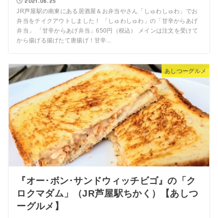
2021.06.25
JR芦屋駅の南東にある居酒屋＆お弁当やさん「しゅわしゅわ」でお
弁当をテイクアウトしました！ 「しゅわしゅわ」の「甘辛からあげ
弁当」 「甘辛からあげ弁当」650円（税込） メインは注文を受けて
から揚げる揚げたて唐揚げ！甘辛...
あしつーグルメ
『オー･ボン･サンドウィッチビゴ』の「ク
ロクマダム」（JR芦屋駅ちかく）【あしつ
ーグルメ】