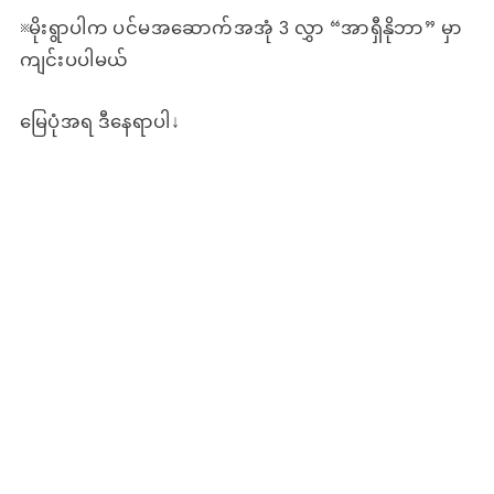
※မိုးရွာပါက ပင်မအဆောက်အအုံ 3 လွှာ “အာရှီနိုဘာ” မှာ
ကျင်းပပါမယ်
မြေပုံအရ ဒီနေရာပါ↓