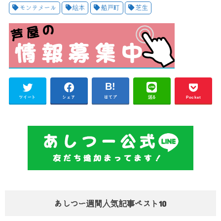
モンテメール
絵本
船戸町
芝生
ツイート
シェア
はてブ
送る
Pocket
あしつー週間人気記事ベスト10