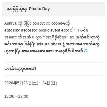
အာရှီနိုဆိုရာ Picnic Day
Ashiya ကို ပိုပြီး သဘောကျလာစေမယ့်
အေးအေးဆေးဆေး picnic event လေးပါ〜။ ပင်မ
အဆောက်အအုံ 6 လွှာ “အာရှီနိုဆိုရာ” မှာ
မြက်ခင်းတုကို
ခင်းထားမှာဖြစ်ပြီး
leisure sheet နဲ့ အစားအသောက်တွေ
ယူလာပြီး အေးအေးဆေးဆေး နားနေနိုင်ပါတယ်
ဘယ်နေ့လုပ်မလဲ?
2026年5月23日(土)・24日(日)
10:00〜17:00