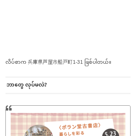
လိပ်စာက 兵庫県芦屋市船戸町1-31 ဖြစ်ပါတယ်။
ဘာတွေ လုပ်မလဲ?