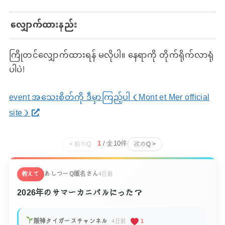
လျှောက်ထားနည်း
ကြိုတင်လျှောက်ထားရန် မလိုပါ။ နေရာကို တိုက်ရိုက်လာရုံ
ပါပဲ!
event အသေးစိတ်ကို ဒီမှာကြည့်ပါ（Mont et Mer official
site）
1
/ 全
10
件
< 前のQ
次のQ >
あしつーQ
匿名さん
教えて
4日前
2026年のサマーカニバルにった？
阪神タイガースチャンネル
4日前
1