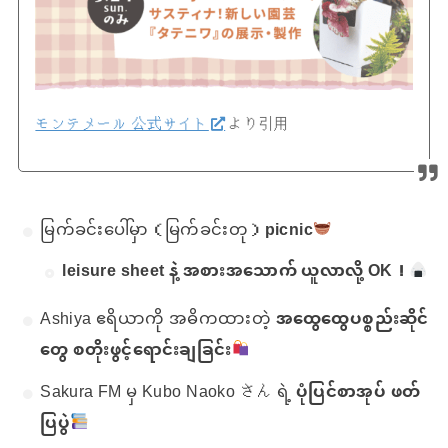
モンテメール 公式サイト
より引用
မြက်ခင်းပေါ်မှာ（မြက်ခင်းတု）
picnic
leisure sheet နဲ့ အစားအသောက် ယူလာလို့ OK！
Ashiya ဧရိယာကို အဓိကထားတဲ့
အထွေထွေပစ္စည်းဆိုင်
တွေ စတိုးဖွင့်ရောင်းချခြင်း
Sakura FM မှ Kubo Naoko さん ရဲ့
ပုံပြင်စာအုပ် ဖတ်
ပြပွဲ