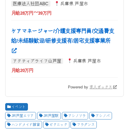
医療法人社団ABC
兵庫県 芦屋市
月給28万円～39万円
ケアマネージャー/介護支援専門員/交通費支
給/未経験歓迎/研修支援有/居宅支援事業所
アクティブライフ山芦屋
兵庫県 芦屋市
月給20万円
Powered by
求人ボックス
イベント
JR芦屋エリア
JR芦屋駅
アシノソラ
アシノバ
ハンドメイド雑貨
ピクニック
フラダンス