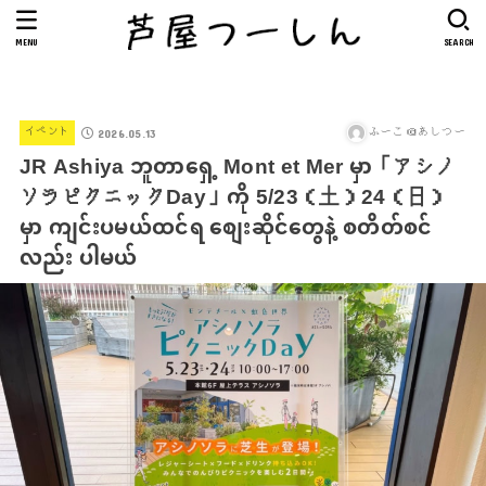
MENU
SEARCH
ふーこ＠あしつー
イベント
2026.05.13
JR Ashiya ဘူတာရှေ့ Mont et Mer မှာ「アシノ
ソラピクニックDay」ကို 5/23（土）24（日）
မှာ ကျင်းပမယ်ထင်ရ စျေးဆိုင်တွေနဲ့ စတိတ်စင်
လည်း ပါမယ်