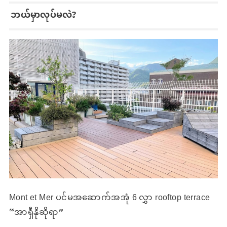
ဘယ်မှာလုပ်မလဲ?
Mont et Mer ပင်မအဆောက်အအုံ 6 လွှာ rooftop terrace
“အာရှီနိုဆိုရာ”