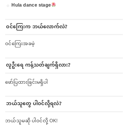
Hula dance stage
ဝင်ကြေးက ဘယ်လောက်လဲ?
ဝင်ကြေးအခမဲ့
လူဦးရေ ကန့်သတ်ချက်ရှိလား?
ဖော်ပြထားခြင်းမရှိပါ
ဘယ်သူတွေ ပါဝင်လို့ရလဲ?
ဘယ်သူမဆို ပါဝင်လို့ OK!