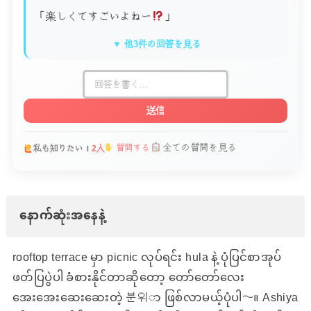
「楽しくてすごいよねー
」
▼ 他3件の回答を見る
送信
全ての質問を見る
質問する
私も知りたい！
2人
နောက်ဆုံးအနေနဲ့
rooftop terrace မှာ picnic လုပ်ရင်း hula နဲ့ ပုံပြင်စာအုပ်
ဖတ်ပြပွဲပါ ခံစားနိုင်တာဆိုတော့ တော်တော်လေး
အေးအေးဆေးဆေးတဲ့ 분위ာ ဖြစ်လာမယ့်ပုံပါ〜။ Ashiya