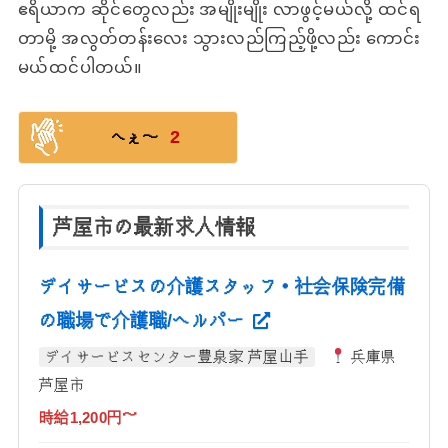
ဧရိယာက ဆိုင်တွေလည်း အမျိုးမျိုး လာဖွင့်မယ်လို့ ထင်ရ
တာမို့ အလွတ်တန်းလေး သွားလည်ကြည့်ဖို့လည်း ကောင်း
မယ်ထင်ပါတယ်။
2
へぇ〜
芦屋市の最新求人情報
デイサービスの介護スタッフ・社会保険完備
の職場で介護職/ヘルパー
デイサービスセンター豊泉家 芦屋山手
兵庫県
芦屋市
時給1,200円～