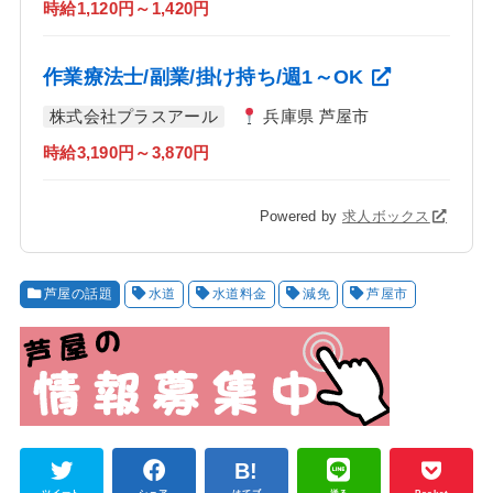
時給1,120円～1,420円
作業療法士/副業/掛け持ち/週1～OK
株式会社プラスアール
兵庫県 芦屋市
時給3,190円～3,870円
Powered by
求人ボックス
芦屋の話題
水道
水道料金
減免
芦屋市
ツイート
シェア
はてブ
送る
Pocket