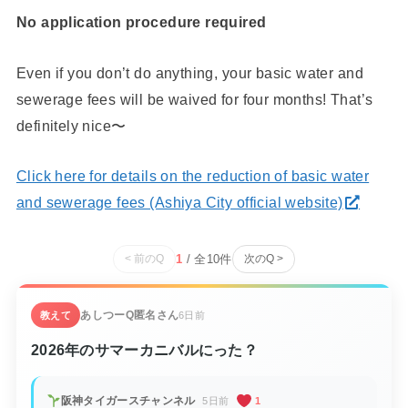
No application procedure required
Even if you don’t do anything, your basic water and
sewerage fees will be waived for four months! That’s
definitely nice〜
Click here for details on the reduction of basic water
and sewerage fees (Ashiya City official website)
1
/ 全
10
件
< 前のQ
次のQ >
あしつーQ
匿名さん
教えて
6日前
2026年のサマーカニバルにった？
阪神タイガースチャンネル
5日前
1