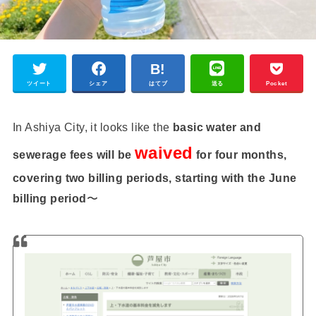
ツイート
シェア
はてブ
送る
Pocket
In Ashiya City, it looks like the
basic water and
waived
sewerage fees will be
for four months,
covering two billing periods, starting with the June
billing period
〜