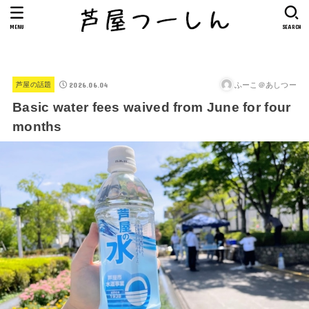
MENU
SEARCH
2026.06.04
ふーこ＠あしつー
芦屋の話題
Basic water fees waived from June for four
months